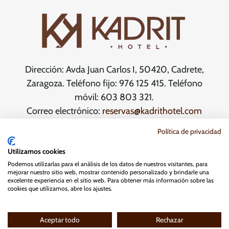
Dirección: Avda Juan Carlos I, 50420, Cadrete,
Zaragoza. Teléfono fijo: 976 125 415. Teléfono
móvil: 603 803 321.
Correo electrónico:
reservas@kadrithotel.com
Política de privacidad
Política de privacidad
Cookies
Aviso legal
Política de blog y RRSS
Utilizamos cookies
Podemos utilizarlas para el análisis de los datos de nuestros visitantes, para
Términos y condiciones en la compra de cupones
mejorar nuestro sitio web, mostrar contenido personalizado y brindarle una
excelente experiencia en el sitio web. Para obtener más información sobre las
cookies que utilizamos, abre los ajustes.
Copyright 2026 © Kadrit Hotel
Aceptar todo
Rechazar