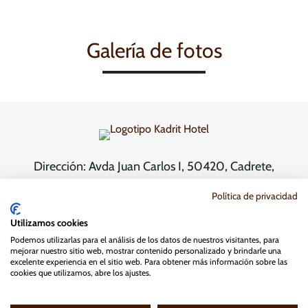
Galería de fotos
Dirección: Avda Juan Carlos I, 50420, Cadrete,
Zaragoza. Teléfono fijo: 976 125 415. Teléfono
Política de privacidad
móvil: 603 803 321.
Correo electrónico:
reservas@kadrithotel.com
Utilizamos cookies
Podemos utilizarlas para el análisis de los datos de nuestros visitantes, para
mejorar nuestro sitio web, mostrar contenido personalizado y brindarle una
Política de privacidad
Cookies
excelente experiencia en el sitio web. Para obtener más información sobre las
Aviso legal
Política de blog y RRSS
cookies que utilizamos, abre los ajustes.
Términos y condiciones en la compra de cupones